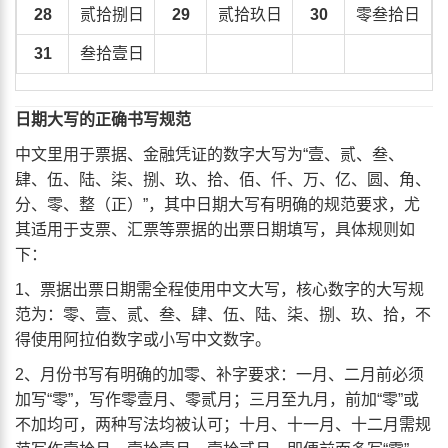
28
贰拾捌日
29
贰拾玖日
30
零叁拾日
31
叁拾壹日
日期大写的正确书写规范
中文里用于票据、金融凭证的数字大写为“壹、贰、叁、
肆、伍、陆、柒、捌、玖、拾、佰、仟、万、亿、圆、角、
分、零、整（正）”，其中日期大写有明确的规范要求，尤
其适用于支票、汇票等票据的出票日期填写，具体规则如
下：
1、票据出票日期需全程使用中文大写，核心数字的大写规
范为：零、壹、贰、叁、肆、伍、陆、柒、捌、玖、拾，不
得使用阿拉伯数字或小写中文数字。
2、月份书写有明确的加零、补字要求：一月、二月前必须
加写“零”，写作零壹月、零贰月；三月至九月，前加“零”或
不加均可，两种写法均被认可；十月、十一月、十二月需规