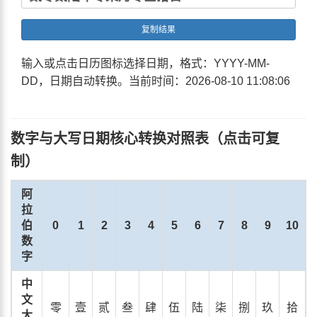
复制结果
输入或点击日历图标选择日期，格式：YYYY-MM-
DD，日期自动转换。当前时间：
2026-08-10 11:08:07
数字与大写日期核心转换对照表（点击可复
制）
阿
拉
伯
0
1
2
3
4
5
6
7
8
9
10
数
字
中
文
零
壹
贰
叁
肆
伍
陆
柒
捌
玖
拾
大