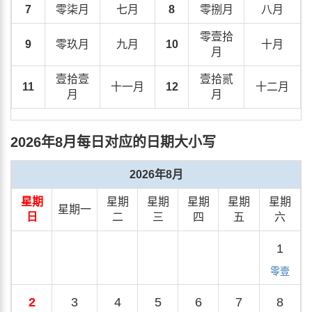
7
零柒月
七月
8
零捌月
八月
零壹拾
9
零玖月
九月
10
十月
月
壹拾壹
壹拾贰
11
十一月
12
十二月
月
月
2026年8月每日对应的日期大小写
2026年8月
星期
星期
星期
星期
星期
星期
星期一
日
二
三
四
五
六
1
零壹
2
3
4
5
6
7
8