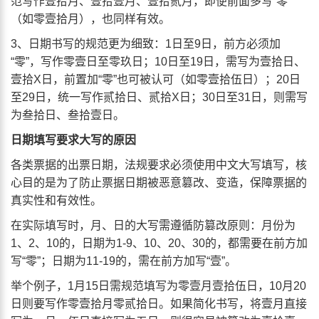
范写作壹拾月、壹拾壹月、壹拾贰月，即便前面多写“零”
（如零壹拾月），也同样有效。
3、日期书写的规范更为细致：1日至9日，前方必须加
“零”，写作零壹日至零玖日；10日至19日，需写为壹拾日、
壹拾X日，前置加“零”也可被认可（如零壹拾伍日）；20日
至29日，统一写作贰拾日、贰拾X日；30日至31日，则需写
为叁拾日、叁拾壹日。
日期填写要求大写的原因
各类票据的出票日期，法规要求必须使用中文大写填写，核
心目的是为了防止票据日期被恶意篡改、变造，保障票据的
真实性和有效性。
在实际填写时，月、日的大写需遵循防篡改原则：月份为
1、2、10的，日期为1-9、10、20、30的，都需要在前方加
写“零”；日期为11-19的，需在前方加写“壹”。
举个例子，1月15日需规范填写为零壹月壹拾伍日，10月20
日则要写作零壹拾月零贰拾日。如果简化书写，将壹月直接