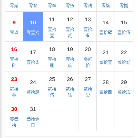
零贰
零叁
零肆
零伍
零陆
零柒
零捌
11
12
13
9
10
14
15
壹拾
壹拾
壹拾
零玖
零壹拾
壹拾肆
壹拾伍
壹
贰
叁
16
18
19
20
17
21
22
壹拾
壹拾
壹拾
零贰
壹拾柒
贰拾壹
贰拾贰
陆
捌
玖
拾
23
25
26
27
24
28
29
贰拾
贰拾
贰拾
贰拾
贰拾肆
贰拾捌
贰拾玖
叁
伍
陆
柒
30
31
零叁
叁拾壹
拾
日