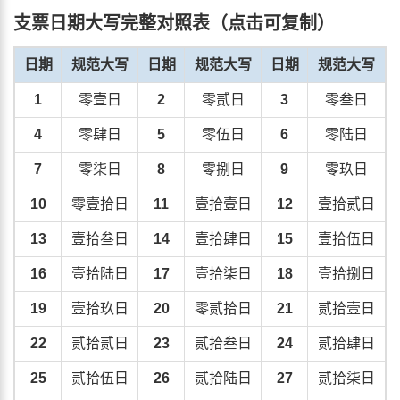
支票日期大写完整对照表（点击可复制）
日期
规范大写
日期
规范大写
日期
规范大写
1
零壹日
2
零贰日
3
零叁日
4
零肆日
5
零伍日
6
零陆日
7
零柒日
8
零捌日
9
零玖日
10
零壹拾日
11
壹拾壹日
12
壹拾贰日
13
壹拾叁日
14
壹拾肆日
15
壹拾伍日
16
壹拾陆日
17
壹拾柒日
18
壹拾捌日
19
壹拾玖日
20
零贰拾日
21
贰拾壹日
22
贰拾贰日
23
贰拾叁日
24
贰拾肆日
25
贰拾伍日
26
贰拾陆日
27
贰拾柒日