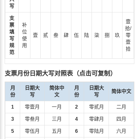
写
支
壹
票
补
拾/
填
位
壹
贰
叁
肆
伍
陆
柒
捌
玖
零
写
使
壹
规
用
拾
范
支票月份日期大写对照表（点击可复制）
月
日期大
简体中
月
日期大
简体中文
份
写
文
份
写
1
零壹月
一月
2
零贰月
二月
3
零叁月
三月
4
零肆月
四月
5
零伍月
五月
6
零陆月
六月