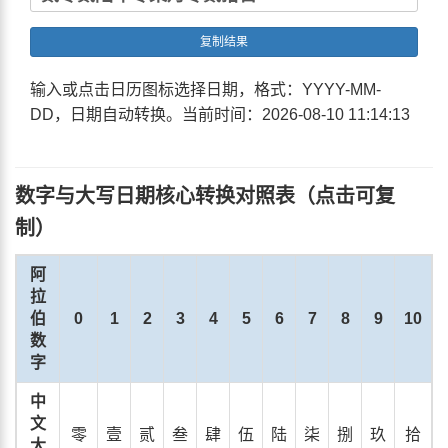
复制结果
输入或点击日历图标选择日期，格式：YYYY-MM-
DD，日期自动转换。当前时间：
2026-08-10 11:14:13
数字与大写日期核心转换对照表（点击可复
制）
阿
拉
伯
0
1
2
3
4
5
6
7
8
9
10
数
字
中
文
零
壹
贰
叁
肆
伍
陆
柒
捌
玖
拾
大