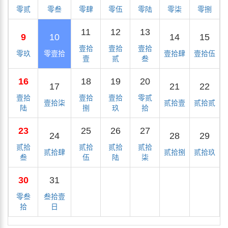
零贰
零叁
零肆
零伍
零陆
零柒
零捌
11
12
13
9
10
14
15
壹拾
壹拾
壹拾
零玖
零壹拾
壹拾肆
壹拾伍
壹
贰
叁
16
18
19
20
17
21
22
壹拾
壹拾
壹拾
零贰
壹拾柒
贰拾壹
贰拾贰
陆
捌
玖
拾
23
25
26
27
24
28
29
贰拾
贰拾
贰拾
贰拾
贰拾肆
贰拾捌
贰拾玖
叁
伍
陆
柒
30
31
零叁
叁拾壹
拾
日