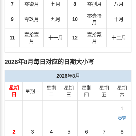
7
零柒月
七月
8
零捌月
八月
零壹拾
9
零玖月
九月
10
十月
月
壹拾壹
壹拾贰
11
十一月
12
十二月
月
月
2026年8月每日对应的日期大小写
2026年8月
星期
星期
星期
星期
星期
星期
星期一
日
二
三
四
五
六
1
零壹
2
3
4
5
6
7
8