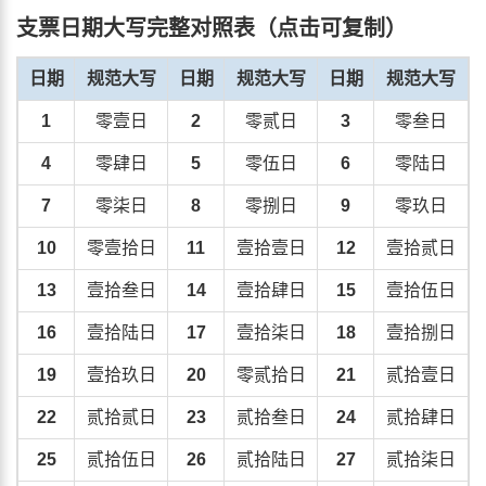
支票日期大写完整对照表（点击可复制）
日期
规范大写
日期
规范大写
日期
规范大写
1
零壹日
2
零贰日
3
零叁日
4
零肆日
5
零伍日
6
零陆日
7
零柒日
8
零捌日
9
零玖日
10
零壹拾日
11
壹拾壹日
12
壹拾贰日
13
壹拾叁日
14
壹拾肆日
15
壹拾伍日
16
壹拾陆日
17
壹拾柒日
18
壹拾捌日
19
壹拾玖日
20
零贰拾日
21
贰拾壹日
22
贰拾贰日
23
贰拾叁日
24
贰拾肆日
25
贰拾伍日
26
贰拾陆日
27
贰拾柒日