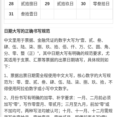
28
贰拾捌日
29
贰拾玖日
30
零叁拾日
31
叁拾壹日
日期大写的正确书写规范
中文里用于票据、金融凭证的数字大写为“壹、贰、叁、
肆、伍、陆、柒、捌、玖、拾、佰、仟、万、亿、圆、角、
分、零、整（正）”，其中日期大写有明确的规范要求，尤
其适用于支票、汇票等票据的出票日期填写，具体规则如
下：
1、票据出票日期需全程使用中文大写，核心数字的大写规
范为：零、壹、贰、叁、肆、伍、陆、柒、捌、玖、拾，不
得使用阿拉伯数字或小写中文数字。
2、月份书写有明确的加零、补字要求：一月、二月前必须
加写“零”，写作零壹月、零贰月；三月至九月，前加“零”或
不加均可，两种写法均被认可；十月、十一月、十二月需规