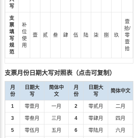
写
支
壹
票
补
拾/
填
位
壹
贰
叁
肆
伍
陆
柒
捌
玖
零
写
使
壹
规
用
拾
范
支票月份日期大写对照表（点击可复制）
月
日期大
简体中
月
日期大
简体中文
份
写
文
份
写
1
零壹月
一月
2
零贰月
二月
3
零叁月
三月
4
零肆月
四月
5
零伍月
五月
6
零陆月
六月