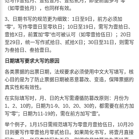
范写作壹拾月、壹拾壹月、壹拾贰月，即便前面多写“零”
（如零壹拾月），也同样有效。
3、日期书写的规范更为细致：1日至9日，前方必须加
“零”，写作零壹日至零玖日；10日至19日，需写为壹拾日、
壹拾X日，前置加“零”也可被认可（如零壹拾伍日）；20日
至29日，统一写作贰拾日、贰拾X日；30日至31日，则需写
为叁拾日、叁拾壹日。
日期填写要求大写的原因
各类票据的出票日期，法规要求必须使用中文大写填写，核
心目的是为了防止票据日期被恶意篡改、变造，保障票据的
真实性和有效性。
在实际填写时，月、日的大写需遵循防篡改原则：月份为
1、2、10的，日期为1-9、10、20、30的，都需要在前方加
写“零”；日期为11-19的，需在前方加写“壹”。
举个例子，1月15日需规范填写为零壹月壹拾伍日，10月20
日则要写作零壹拾月零贰拾日。如果简化书写，将壹月直接