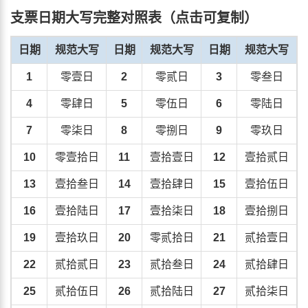
支票日期大写完整对照表（点击可复制）
日期
规范大写
日期
规范大写
日期
规范大写
1
零壹日
2
零贰日
3
零叁日
4
零肆日
5
零伍日
6
零陆日
7
零柒日
8
零捌日
9
零玖日
10
零壹拾日
11
壹拾壹日
12
壹拾贰日
13
壹拾叁日
14
壹拾肆日
15
壹拾伍日
16
壹拾陆日
17
壹拾柒日
18
壹拾捌日
19
壹拾玖日
20
零贰拾日
21
贰拾壹日
22
贰拾贰日
23
贰拾叁日
24
贰拾肆日
25
贰拾伍日
26
贰拾陆日
27
贰拾柒日