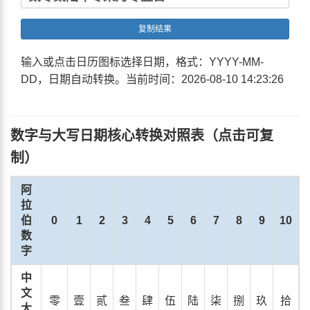
复制结果
输入或点击日历图标选择日期，格式：YYYY-MM-
DD，日期自动转换。当前时间：
2026-08-10 14:23:26
数字与大写日期核心转换对照表（点击可复
制）
阿
拉
伯
0
1
2
3
4
5
6
7
8
9
10
数
字
中
文
零
壹
贰
叁
肆
伍
陆
柒
捌
玖
拾
大