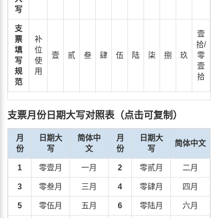
写
支
壹
票
补
拾/
填
位
壹
贰
叁
肆
伍
陆
柒
捌
玖
零
写
使
壹
规
用
拾
范
支票月份日期大写对照表（点击可复制）
月
日期大
简体中
月
日期大
简体中文
份
写
文
份
写
1
零壹月
一月
2
零贰月
二月
3
零叁月
三月
4
零肆月
四月
5
零伍月
五月
6
零陆月
六月