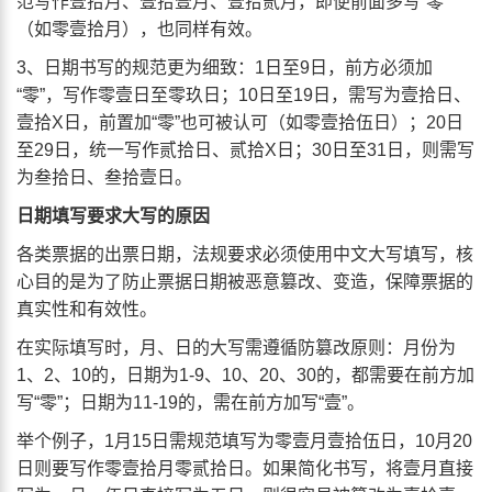
范写作壹拾月、壹拾壹月、壹拾贰月，即便前面多写“零”
（如零壹拾月），也同样有效。
3、日期书写的规范更为细致：1日至9日，前方必须加
“零”，写作零壹日至零玖日；10日至19日，需写为壹拾日、
壹拾X日，前置加“零”也可被认可（如零壹拾伍日）；20日
至29日，统一写作贰拾日、贰拾X日；30日至31日，则需写
为叁拾日、叁拾壹日。
日期填写要求大写的原因
各类票据的出票日期，法规要求必须使用中文大写填写，核
心目的是为了防止票据日期被恶意篡改、变造，保障票据的
真实性和有效性。
在实际填写时，月、日的大写需遵循防篡改原则：月份为
1、2、10的，日期为1-9、10、20、30的，都需要在前方加
写“零”；日期为11-19的，需在前方加写“壹”。
举个例子，1月15日需规范填写为零壹月壹拾伍日，10月20
日则要写作零壹拾月零贰拾日。如果简化书写，将壹月直接