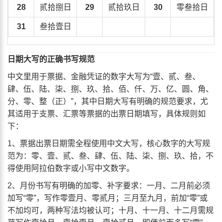
28
贰拾捌日
29
贰拾玖日
30
零叁拾日
31
叁拾壹日
日期大写的正确书写规范
中文里用于票据、金融凭证的数字大写为“壹、贰、叁、
肆、伍、陆、柒、捌、玖、拾、佰、仟、万、亿、圆、角、
分、零、整（正）”，其中日期大写有明确的规范要求，尤
其适用于支票、汇票等票据的出票日期填写，具体规则如
下：
1、票据出票日期需全程使用中文大写，核心数字的大写规
范为：零、壹、贰、叁、肆、伍、陆、柒、捌、玖、拾，不
得使用阿拉伯数字或小写中文数字。
2、月份书写有明确的加零、补字要求：一月、二月前必须
加写“零”，写作零壹月、零贰月；三月至九月，前加“零”或
不加均可，两种写法均被认可；十月、十一月、十二月需规