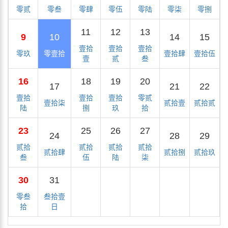
零贰
零叁
零肆
零伍
零陆
零柒
零捌
11
12
13
9
10
14
15
壹拾
壹拾
壹拾
零玖
零壹拾
壹拾肆
壹拾伍
壹
贰
叁
16
18
19
20
17
21
22
壹拾
壹拾
壹拾
零贰
壹拾柒
贰拾壹
贰拾贰
陆
捌
玖
拾
23
25
26
27
24
28
29
贰拾
贰拾
贰拾
贰拾
贰拾肆
贰拾捌
贰拾玖
叁
伍
陆
柒
30
31
零叁
叁拾壹
拾
日