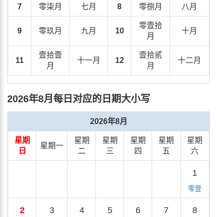
7
零柒月
七月
8
零捌月
八月
零壹拾
9
零玖月
九月
10
十月
月
壹拾壹
壹拾贰
11
十一月
12
十二月
月
月
2026年8月每日对应的日期大小写
2026年8月
星期
星期
星期
星期
星期
星期
星期一
日
二
三
四
五
六
1
零壹
2
3
4
5
6
7
8