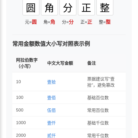
圆
角
分
正
整
元=
圆
角=
角
分=
分
正=
正
整=
整
常用金额数值大小写对照表示例
阿拉伯数字
中文大写金额
备注
（小写）
票据建议写"壹
10
壹拾
拾"，避免篡改
100
壹佰
基础百位数
500
伍佰
常用百位数
1000
壹仟
基础千位数
2000
贰仟
常用千位数