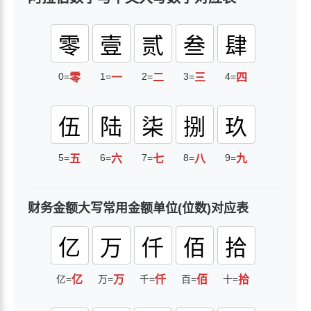
零
壹
贰
叁
肆
0=
1=
2=
3=
4=
零
一
二
三
四
伍
陆
柒
捌
玖
5=
6=
7=
8=
9=
五
六
七
八
九
财务金额大写常用金额单位(位数)对应表
亿
万
仟
佰
拾
亿=
亿
万=
万
千=
仟
百=
佰
十=
拾