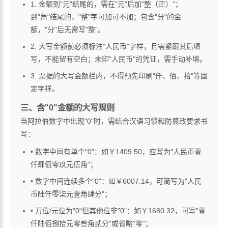
1. 金额到"元"结尾的，需在"元"后加"整（正）"；
到"角"结尾的，"整"字可加可不加；包含"分"的金
额，"分"后无需写"整"。
2. 大写金额前必须标注"人民币"字样，且需紧跟其后填
写，不能留有空白；未印"人民币"的凭证，需手动补填。
3. 票据的大写金额栏内，不得预先印刷"仟、佰、拾"等固
定字样。
三、含"0"金额的大写规则
当阿拉伯数字中出现"0"时，需结合汉语习惯和防篡改要求书
写：
• 数字中间有单个"0"：如￥1409.50，应写为"人民币壹
仟肆佰零玖元伍角"；
• 数字中间连续多个"0"：如￥6007.14，可简写为"人民
币陆仟零柒元壹角肆分"；
• 万位/元位为"0"但其他位非"0"：如￥1680.32，可写"壹
仟陆佰捌拾元零叁角贰分"或省略"零"；