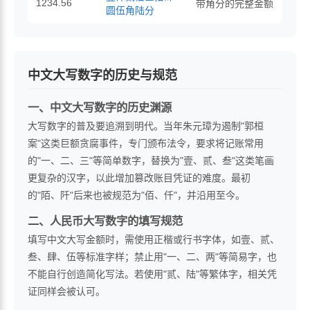
1234.56
带角分的完整金额
圆伍角陆分
中文大写数字的历史与规范
一、中文大写数字的历史渊源
大写数字的普及要追溯到明代。当年朱元璋为遏制"郭桓
案"这类巨额贪腐事件，专门颁布法令，要求将记账常用
的"一、二、三"等简单数字，替换为"壹、贰、叁"这类笔画
更复杂的汉字，以此增加篡改账目凭证的难度。最初
的"陌、阡"后来也被规范为"佰、仟"，并沿用至今。
二、人民币大写数字的填写规范
填写中文大写金额时，需使用正楷或行书字体，如壹、贰、
叁、肆、伍等标准字样；禁止用"一、二、两"等简易字，也
不能自行创造简化写法。若使用"贰、陆"等繁体字，相关凭
证同样会被认可。