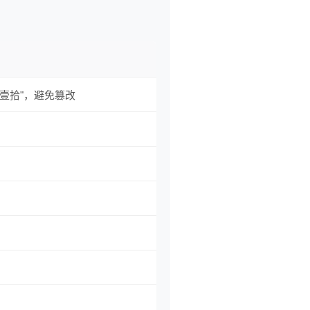
"壹拾"，避免篡改