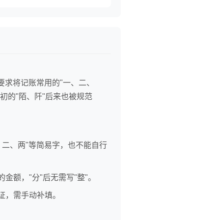
要求将记账常用的"一、二、
初的"陌、阡"后来也被规范
二、两"等简易字，也不能自行
的金额，"分"后无需写"整"。
凭证，需手动补填。