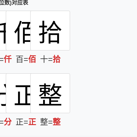
位数)对应表
仟
佰
拾
=
仟
百=
佰
十=
拾
分
正
整
=
分
正=
正
整=
整