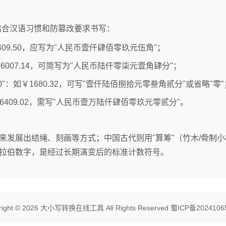
需结合汉语习惯和防篡改要求书写：
1409.50，应写为"人民币壹仟肆佰零玖元伍角"；
￥6007.14，可简写为"人民币陆仟零柒元壹角肆分"；
"0"：如￥1680.32，可写"壹仟陆佰捌拾元零叁角贰分"或省略"零"
￥16409.02，需写"人民币壹万陆仟肆佰零玖元零贰分"。
来发展出结绳、刻画等方式；中国古代则用"算筹"（竹木/骨制
拉伯数字，是经过长期演变后的标准计数符号。
right © 2026
大小写转换在线工具
All Rights Reserved
蜀ICP备2024106