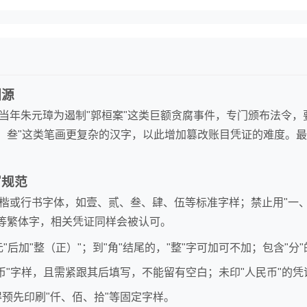
渊源
当年朱元璋为遏制"郭桓案"这类巨额贪腐事件，专门颁布法令，
贰、叁"这类笔画更复杂的汉字，以此增加篡改账目凭证的难度。最
写规范
楷或行书字体，如壹、贰、叁、肆、伍等标准字样；禁止用"一、
"等繁体字，相关凭证同样会被认可。
"元"后加"整（正）"；到"角"结尾的，"整"字可加可不加；包含"分"
民币"字样，且需紧跟其后填写，不能留有空白；未印"人民币"的
得预先印刷"仟、佰、拾"等固定字样。