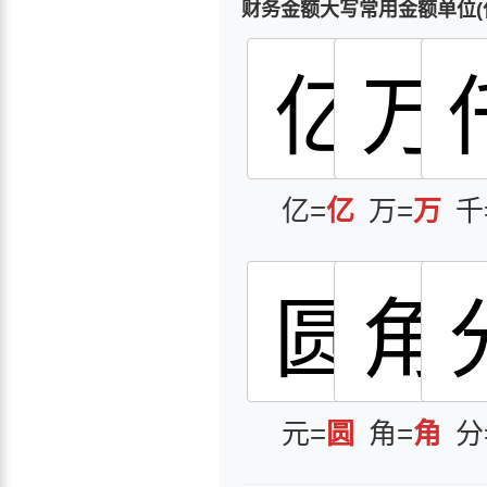
财务金额大写常用金额单位(
亿
万
亿=
亿
万=
万
千
圆
角
元=
圆
角=
角
分