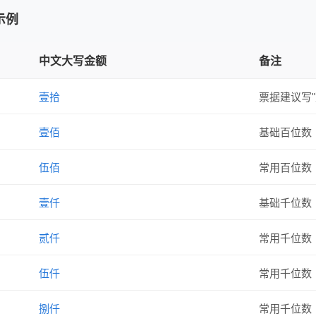
示例
中文大写金额
备注
壹拾
票据建议写
壹佰
基础百位数
伍佰
常用百位数
壹仟
基础千位数
贰仟
常用千位数
伍仟
常用千位数
捌仟
常用千位数