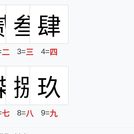
贰
叁
肆
=
3=
4=
二
三
四
柒
捌
玖
=
8=
9=
七
八
九