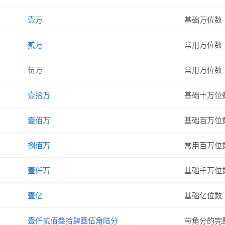
壹万
基础万位数
贰万
常用万位数
伍万
常用万位数
壹拾万
基础十万位
壹佰万
基础百万位
捌佰万
常用百万位
壹仟万
基础千万位
壹亿
基础亿位数
壹仟贰佰叁拾肆圆伍角陆分
带角分的完