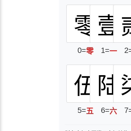
零
壹
0=
1=
2
零
一
伍
陆
5=
6=
7
五
六