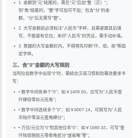
1. 金额到"元"结尾的，需在"元"后加"整（正）"；
到"角"结尾的，"整"字可加可不加；包含"分"的金
额，"分"后无需写"整"。
2. 大写金额前必须标注"人民币"字样，且需紧跟其后填
写，不能留有空白；未印"人民币"的凭证，需手动补填。
3. 票据的大写金额栏内，不得预先印刷"仟、佰、拾"等固
定字样。
三、含"0"金额的大写规则
当阿拉伯数字中出现"0"时，需结合汉语习惯和防篡改要求书
写：
• 数字中间有单个"0"：如￥1409.50，应写为"人民币壹
仟肆佰零玖元伍角"；
• 数字中间连续多个"0"：如￥6007.14，可简写为"人民
币陆仟零柒元壹角肆分"；
• 万位/元位为"0"但其他位非"0"：如￥1680.32，可写"壹
仟陆佰捌拾元零叁角贰分"或省略"零"；