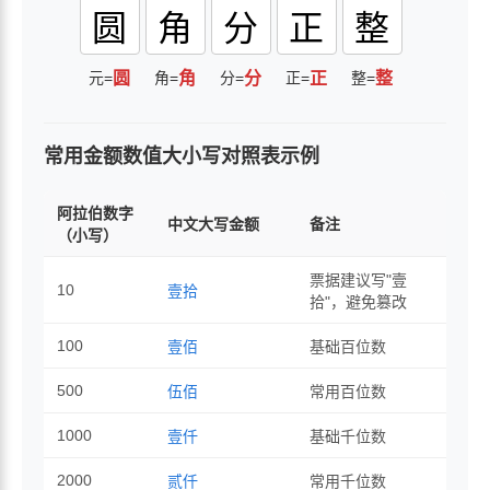
圆
角
分
正
整
元=
圆
角=
角
分=
分
正=
正
整=
整
常用金额数值大小写对照表示例
阿拉伯数字
中文大写金额
备注
（小写）
票据建议写"壹
10
壹拾
拾"，避免篡改
100
壹佰
基础百位数
500
伍佰
常用百位数
1000
壹仟
基础千位数
2000
贰仟
常用千位数