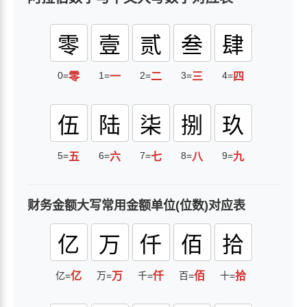
零
壹
贰
叁
肆
0=
1=
2=
3=
4=
零
一
二
三
四
伍
陆
柒
捌
玖
5=
6=
7=
8=
9=
五
六
七
八
九
财务金额大写常用金额单位(位数)对应表
亿
万
仟
佰
拾
亿=
亿
万=
万
千=
仟
百=
佰
十=
拾