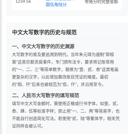
1234.56
带角分的完整金额
圆伍角陆分
中文大写数字的历史与规范
一、中文大写数字的历史渊源
大写数字的普及要追溯到明代。当年朱元璋为遏制"郭桓
案"这类巨额贪腐事件，专门颁布法令，要求将记账常用
的"一、二、三"等简单数字，替换为"壹、贰、叁"这类笔画
更复杂的汉字，以此增加篡改账目凭证的难度。最初
的"陌、阡"后来也被规范为"佰、仟"，并沿用至今。
二、人民币大写数字的填写规范
填写中文大写金额时，需使用正楷或行书字体，如壹、贰、
叁、肆、伍等标准字样；禁止用"一、二、两"等简易字，也
不能自行创造简化写法。若使用"贰、陆"等繁体字，相关凭
证同样会被认可。