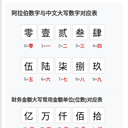
阿拉伯数字与中文大写数字对应表
零
壹
贰
叁
肆
0=
1=
2=
3=
4=
零
一
二
三
四
伍
陆
柒
捌
玖
5=
6=
7=
8=
9=
五
六
七
八
九
财务金额大写常用金额单位(位数)对应表
亿
万
仟
佰
拾