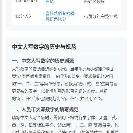
100000000
壹亿
基础亿位数
壹仟贰佰叁拾肆
1234.56
带角分的完整金额
圆伍角陆分
中文大写数字的历史与规范
一、中文大写数字的历史渊源
大写数字的普及要追溯到明代。当年朱元璋为遏制"郭桓
案"这类巨额贪腐事件，专门颁布法令，要求将记账常用
的"一、二、三"等简单数字，替换为"壹、贰、叁"这类笔画
更复杂的汉字，以此增加篡改账目凭证的难度。最初
的"陌、阡"后来也被规范为"佰、仟"，并沿用至今。
二、人民币大写数字的填写规范
填写中文大写金额时，需使用正楷或行书字体，如壹、贰、
叁、肆、伍等标准字样；禁止用"一、二、两"等简易字，也
不能自行创造简化写法。若使用"贰、陆"等繁体字，相关凭