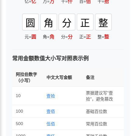
亿=
亿
万=
万
千=
仟
百=
佰
十=
拾
圆
角
分
正
整
元=
圆
角=
角
分=
分
正=
正
整=
整
常用金额数值大小写对照表示例
阿拉伯数字
中文大写金额
备注
（小写）
票据建议写"壹
10
壹拾
拾"，避免篡改
100
壹佰
基础百位数
500
伍佰
常用百位数