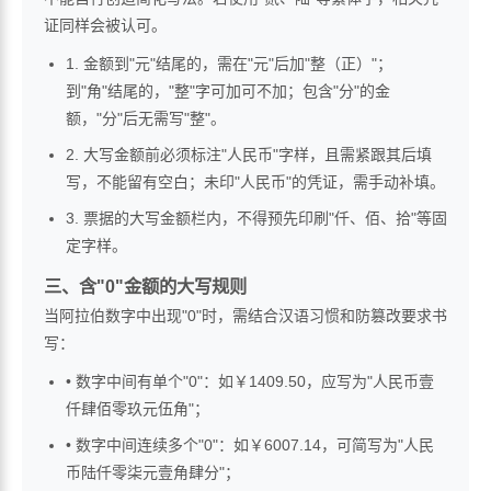
证同样会被认可。
1. 金额到"元"结尾的，需在"元"后加"整（正）"；
到"角"结尾的，"整"字可加可不加；包含"分"的金
额，"分"后无需写"整"。
2. 大写金额前必须标注"人民币"字样，且需紧跟其后填
写，不能留有空白；未印"人民币"的凭证，需手动补填。
3. 票据的大写金额栏内，不得预先印刷"仟、佰、拾"等固
定字样。
三、含"0"金额的大写规则
当阿拉伯数字中出现"0"时，需结合汉语习惯和防篡改要求书
写：
• 数字中间有单个"0"：如￥1409.50，应写为"人民币壹
仟肆佰零玖元伍角"；
• 数字中间连续多个"0"：如￥6007.14，可简写为"人民
币陆仟零柒元壹角肆分"；