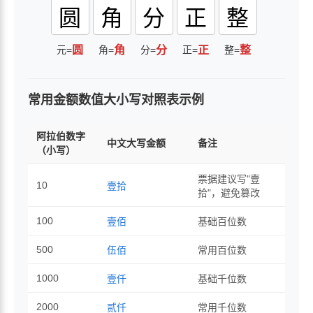
圆
角
分
正
整
元=
圆
角=
角
分=
分
正=
正
整=
整
常用金额数值大小写对照表示例
阿拉伯数字
中文大写金额
备注
（小写）
票据建议写"壹
10
壹拾
拾"，避免篡改
100
壹佰
基础百位数
500
伍佰
常用百位数
1000
壹仟
基础千位数
2000
贰仟
常用千位数