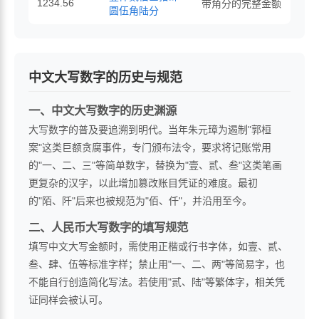
1234.56
带角分的完整金额
圆伍角陆分
中文大写数字的历史与规范
一、中文大写数字的历史渊源
大写数字的普及要追溯到明代。当年朱元璋为遏制"郭桓
案"这类巨额贪腐事件，专门颁布法令，要求将记账常用
的"一、二、三"等简单数字，替换为"壹、贰、叁"这类笔画
更复杂的汉字，以此增加篡改账目凭证的难度。最初
的"陌、阡"后来也被规范为"佰、仟"，并沿用至今。
二、人民币大写数字的填写规范
填写中文大写金额时，需使用正楷或行书字体，如壹、贰、
叁、肆、伍等标准字样；禁止用"一、二、两"等简易字，也
不能自行创造简化写法。若使用"贰、陆"等繁体字，相关凭
证同样会被认可。