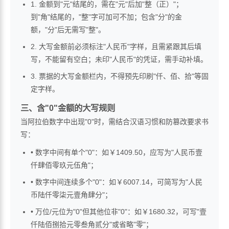
1. 金额到"元"结尾的，需在"元"后加"整（正）"；
到"角"结尾的，"整"字可加可不加；包含"分"的金
额，"分"后无需写"整"。
2. 大写金额前必须标注"人民币"字样，且需紧跟其后填
写，不能留有空白；未印"人民币"的凭证，需手动补填。
3. 票据的大写金额栏内，不得预先印刷"仟、佰、拾"等固
定字样。
三、含"0"金额的大写规则
当阿拉伯数字中出现"0"时，需结合汉语习惯和防篡改要求书
写：
• 数字中间有单个"0"：如￥1409.50，应写为"人民币壹
仟肆佰零玖元伍角"；
• 数字中间连续多个"0"：如￥6007.14，可简写为"人民
币陆仟零柒元壹角肆分"；
• 万位/元位为"0"但其他位非"0"：如￥1680.32，可写"壹
仟陆佰捌拾元零叁角贰分"或省略"零"；