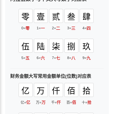
零
壹
贰
叁
肆
0=
1=
2=
3=
4=
零
一
二
三
四
伍
陆
柒
捌
玖
5=
6=
7=
8=
9=
五
六
七
八
九
财务金额大写常用金额单位(位数)对应表
亿
万
仟
佰
拾
亿=
亿
万=
万
千=
仟
百=
佰
十=
拾