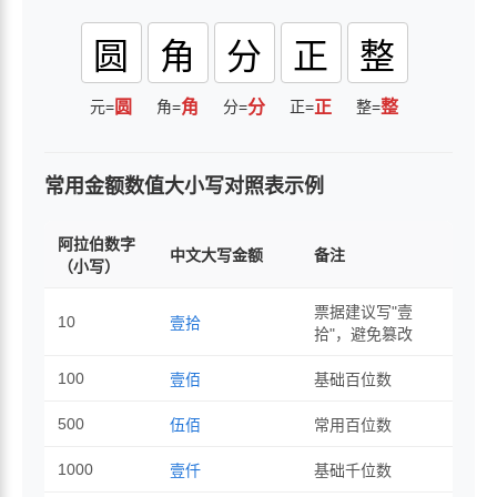
圆
角
分
正
整
元=
圆
角=
角
分=
分
正=
正
整=
整
常用金额数值大小写对照表示例
阿拉伯数字
中文大写金额
备注
（小写）
票据建议写"壹
10
壹拾
拾"，避免篡改
100
壹佰
基础百位数
500
伍佰
常用百位数
1000
壹仟
基础千位数