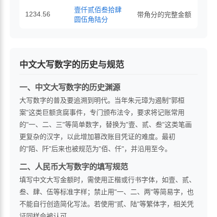
壹仟贰佰叁拾肆
1234.56
带角分的完整金额
圆伍角陆分
中文大写数字的历史与规范
一、中文大写数字的历史渊源
大写数字的普及要追溯到明代。当年朱元璋为遏制"郭桓
案"这类巨额贪腐事件，专门颁布法令，要求将记账常用
的"一、二、三"等简单数字，替换为"壹、贰、叁"这类笔画
更复杂的汉字，以此增加篡改账目凭证的难度。最初
的"陌、阡"后来也被规范为"佰、仟"，并沿用至今。
二、人民币大写数字的填写规范
填写中文大写金额时，需使用正楷或行书字体，如壹、贰、
叁、肆、伍等标准字样；禁止用"一、二、两"等简易字，也
不能自行创造简化写法。若使用"贰、陆"等繁体字，相关凭
证同样会被认可。