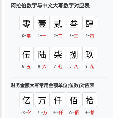
阿拉伯数字与中文大写数字对应表
零
壹
贰
叁
肆
0=
1=
2=
3=
4=
零
一
二
三
四
伍
陆
柒
捌
玖
5=
6=
7=
8=
9=
五
六
七
八
九
财务金额大写常用金额单位(位数)对应表
亿
万
仟
佰
拾
亿=
亿
万=
万
千=
仟
百=
佰
十=
拾