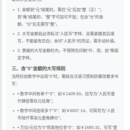
1. 金额到"元"结尾的，需在"元"后加"整（正）"；
到"角"结尾的，"整"字可加可不加；包含"分"的金
额，"分"后无需写"整"。
2. 大写金额前必须标注"人民币"字样，且需紧跟其后填
写，不能留有空白；未印"人民币"的凭证，需手动补填。
3. 票据的大写金额栏内，不得预先印刷"仟、佰、拾"等固
定字样。
三、含"0"金额的大写规则
当阿拉伯数字中出现"0"时，需结合汉语习惯和防篡改要求书
写：
• 数字中间有单个"0"：如￥1409.50，应写为"人民币壹
仟肆佰零玖元伍角"；
• 数字中间连续多个"0"：如￥6007.14，可简写为"人民
币陆仟零柒元壹角肆分"；
• 万位/元位为"0"但其他位非"0"：如￥1680.32，可写"壹