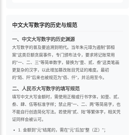
中文大写数字的历史与规范
一、中文大写数字的历史渊源
大写数字的普及要追溯到明代。当年朱元璋为遏制"郭桓
案"这类巨额贪腐事件，专门颁布法令，要求将记账常用
的"一、二、三"等简单数字，替换为"壹、贰、叁"这类笔画
更复杂的汉字，以此增加篡改账目凭证的难度。最初
的"陌、阡"后来也被规范为"佰、仟"，并沿用至今。
二、人民币大写数字的填写规范
填写中文大写金额时，需使用正楷或行书字体，如壹、贰、
叁、肆、伍等标准字样；禁止用"一、二、两"等简易字，也
不能自行创造简化写法。若使用"贰、陆"等繁体字，相关凭
证同样会被认可。
1. 金额到"元"结尾的，需在"元"后加"整（正）"；