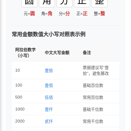
圆
角
分
正
整
元=
圆
角=
角
分=
分
正=
正
整=
整
常用金额数值大小写对照表示例
阿拉伯数字
中文大写金额
备注
（小写）
票据建议写"壹
10
壹拾
拾"，避免篡改
100
壹佰
基础百位数
500
伍佰
常用百位数
1000
壹仟
基础千位数
2000
贰仟
常用千位数