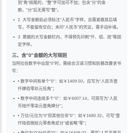
到"角"结尾的，"整"字可加可不加；包含"分"的金
额，"分"后无需写"整"。
2. 大写金额前必须标注"人民币"字样，且需紧跟其后填
写，不能留有空白；未印"人民币"的凭证，需手动补填。
3. 票据的大写金额栏内，不得预先印刷"仟、佰、拾"等固
定字样。
三、含"0"金额的大写规则
当阿拉伯数字中出现"0"时，需结合汉语习惯和防篡改要求书
写：
• 数字中间有单个"0"：如￥1409.50，应写为"人民币壹
仟肆佰零玖元伍角"；
• 数字中间连续多个"0"：如￥6007.14，可简写为"人民
币陆仟零柒元壹角肆分"；
• 万位/元位为"0"但其他位非"0"：如￥1680.32，可写"壹
仟陆佰捌拾元零叁角贰分"或省略"零"；
• 角位为"0"分位非"0"：如￥16409.02，需写"人民币壹万