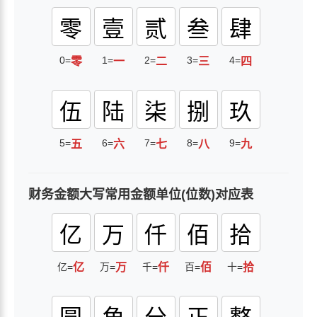
零
壹
贰
叁
肆
0=
1=
2=
3=
4=
零
一
二
三
四
伍
陆
柒
捌
玖
5=
6=
7=
8=
9=
五
六
七
八
九
财务金额大写常用金额单位(位数)对应表
亿
万
仟
佰
拾
亿=
亿
万=
万
千=
仟
百=
佰
十=
拾