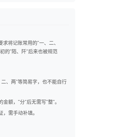
要求将记账常用的"一、二、
初的"陌、阡"后来也被规范
二、两"等简易字，也不能自行
的金额，"分"后无需写"整"。
凭证，需手动补填。