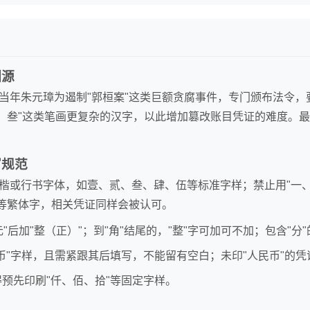
渊源
当年朱元璋为遏制"郭桓案"这类巨额贪腐事件，专门颁布法令，
贰、叁"这类笔画更复杂的汉字，以此增加篡改账目凭证的难度。最
写规范
楷或行书字体，如壹、贰、叁、肆、伍等标准字样；禁止用"一、
"等繁体字，相关凭证同样会被认可。
"元"后加"整（正）"；到"角"结尾的，"整"字可加可不加；包含"分"
民币"字样，且需紧跟其后填写，不能留有空白；未印"人民币"的
得预先印刷"仟、佰、拾"等固定字样。