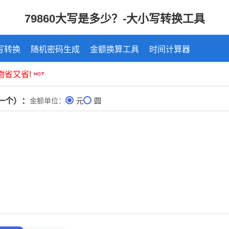
79860大写是多少？-大小写转换工具
写转换
随机密码生成
金额换算工具
时间计算器
一个）：
金额单位：
元
圆