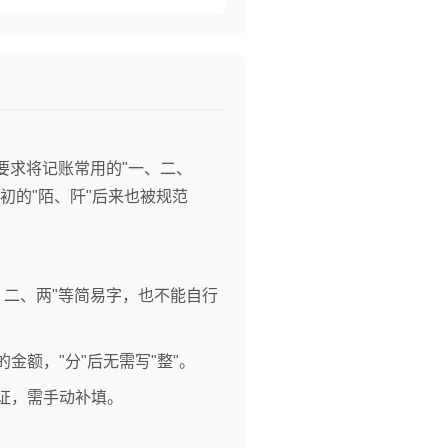
要求将记账常用的"一、二、
初的"陌、阡"后来也被规范
二、两"等简易字，也不能自行
的金额，"分"后无需写"整"。
凭证，需手动补填。