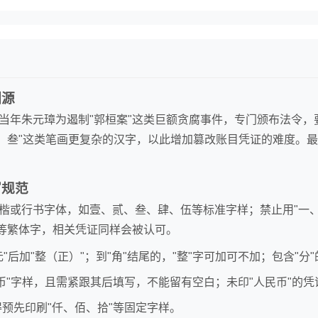
渊源
当年朱元璋为遏制"郭桓案"这类巨额贪腐事件，专门颁布法令，
贰、叁"这类笔画更复杂的汉字，以此增加篡改账目凭证的难度。最
写规范
楷或行书字体，如壹、贰、叁、肆、伍等标准字样；禁止用"一、
"等繁体字，相关凭证同样会被认可。
"元"后加"整（正）"；到"角"结尾的，"整"字可加可不加；包含"分"
民币"字样，且需紧跟其后填写，不能留有空白；未印"人民币"的
得预先印刷"仟、佰、拾"等固定字样。