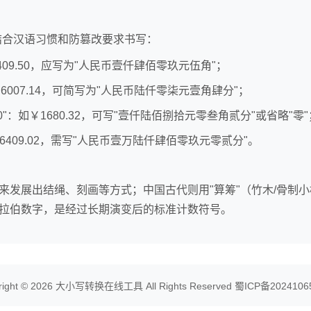
需结合汉语习惯和防篡改要求书写：
1409.50，应写为"人民币壹仟肆佰零玖元伍角"；
￥6007.14，可简写为"人民币陆仟零柒元壹角肆分"；
"0"：如￥1680.32，可写"壹仟陆佰捌拾元零叁角贰分"或省略"零"
￥16409.02，需写"人民币壹万陆仟肆佰零玖元零贰分"。
来发展出结绳、刻画等方式；中国古代则用"算筹"（竹木/骨制
拉伯数字，是经过长期演变后的标准计数符号。
right © 2026
大小写转换在线工具
All Rights Reserved
蜀ICP备2024106