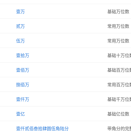
壹万
基础万位数
贰万
常用万位数
伍万
常用万位数
壹拾万
基础十万位
壹佰万
基础百万位
捌佰万
常用百万位
壹仟万
基础千万位
壹亿
基础亿位数
壹仟贰佰叁拾肆圆伍角陆分
带角分的完