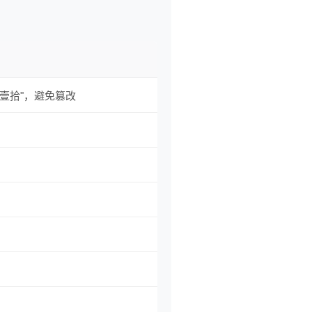
"壹拾"，避免篡改