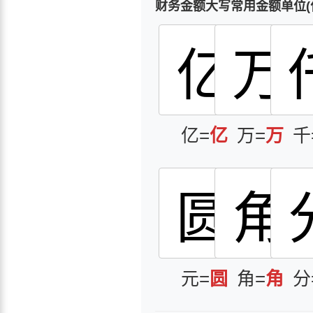
财务金额大写常用金额单位(
亿
万
亿=
亿
万=
万
千
圆
角
元=
圆
角=
角
分