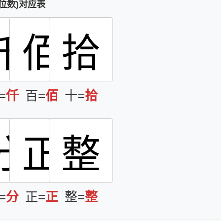
位数)对应表
仟
佰
拾
=
仟
百=
佰
十=
拾
分
正
整
=
分
正=
正
整=
整