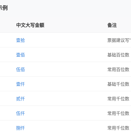
示例
中文大写金额
备注
壹拾
票据建议写
壹佰
基础百位数
伍佰
常用百位数
壹仟
基础千位数
贰仟
常用千位数
伍仟
常用千位数
捌仟
常用千位数