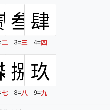
贰
叁
肆
=
3=
4=
二
三
四
柒
捌
玖
=
8=
9=
七
八
九