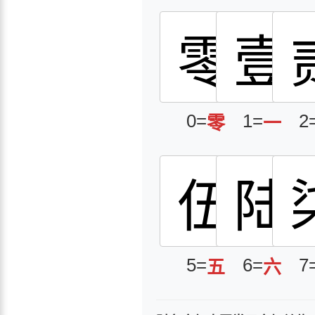
零
壹
0=
1=
2
零
一
伍
陆
5=
6=
7
五
六