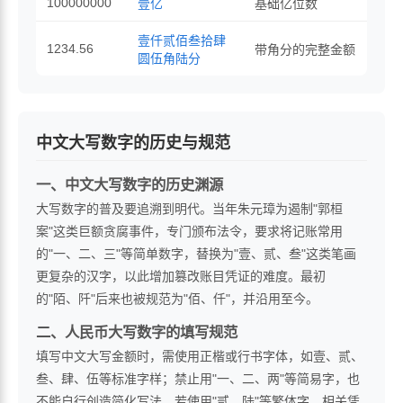
100000000
壹亿
基础亿位数
壹仟贰佰叁拾肆
1234.56
带角分的完整金额
圆伍角陆分
中文大写数字的历史与规范
一、中文大写数字的历史渊源
大写数字的普及要追溯到明代。当年朱元璋为遏制"郭桓
案"这类巨额贪腐事件，专门颁布法令，要求将记账常用
的"一、二、三"等简单数字，替换为"壹、贰、叁"这类笔画
更复杂的汉字，以此增加篡改账目凭证的难度。最初
的"陌、阡"后来也被规范为"佰、仟"，并沿用至今。
二、人民币大写数字的填写规范
填写中文大写金额时，需使用正楷或行书字体，如壹、贰、
叁、肆、伍等标准字样；禁止用"一、二、两"等简易字，也
不能自行创造简化写法。若使用"贰、陆"等繁体字，相关凭