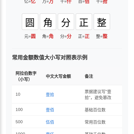
亿=
亿
万=
万
千=
仟
百=
佰
十=
拾
圆
角
分
正
整
元=
圆
角=
角
分=
分
正=
正
整=
整
常用金额数值大小写对照表示例
阿拉伯数字
中文大写金额
备注
（小写）
票据建议写"壹
10
壹拾
拾"，避免篡改
100
壹佰
基础百位数
500
伍佰
常用百位数