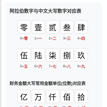
阿拉伯数字与中文大写数字对应表
零
壹
贰
叁
肆
0=
1=
2=
3=
4=
零
一
二
三
四
伍
陆
柒
捌
玖
5=
6=
7=
8=
9=
五
六
七
八
九
财务金额大写常用金额单位(位数)对应表
亿
万
仟
佰
拾