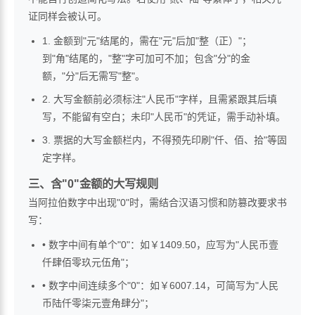
证同样会被认可。
1. 金额到"元"结尾的，需在"元"后加"整（正）"；
到"角"结尾的，"整"字可加可不加；包含"分"的金
额，"分"后无需写"整"。
2. 大写金额前必须标注"人民币"字样，且需紧跟其后填
写，不能留有空白；未印"人民币"的凭证，需手动补填。
3. 票据的大写金额栏内，不得预先印刷"仟、佰、拾"等固
定字样。
三、含"0"金额的大写规则
当阿拉伯数字中出现"0"时，需结合汉语习惯和防篡改要求书
写：
• 数字中间有单个"0"：如￥1409.50，应写为"人民币壹
仟肆佰零玖元伍角"；
• 数字中间连续多个"0"：如￥6007.14，可简写为"人民
币陆仟零柒元壹角肆分"；