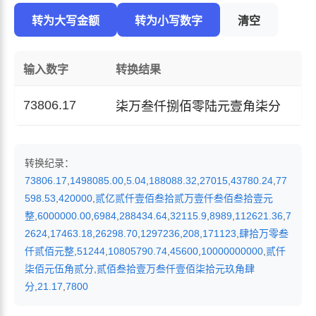
转为大写金额
转为小写数字
清空
输入数字
转换结果
73806.17
柒万叁仟捌佰零陆元壹角柒分
转换纪录：
73806.17
,
1498085.00
,
5.04
,
188088.32
,
27015
,
43780.24
,
77
598.53
,
420000
,
贰亿贰仟壹佰叁拾贰万壹仟叁佰叁拾壹元
整
,
6000000.00
,
6984
,
288434.64
,
32115.9
,
8989
,
112621.36
,
7
2624
,
17463.18
,
26298.70
,
1297236
,
208
,
171123
,
肆拾万零叁
仟贰佰元整
,
51244
,
10805790.74
,
45600
,
10000000000
,
贰仟
柒佰元伍角贰分
,
贰佰叁拾壹万叁仟壹佰柒拾元玖角肆
分
,
21.17
,
7800