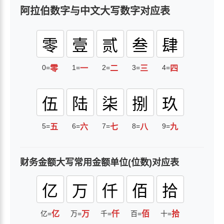
阿拉伯数字与中文大写数字对应表
零
壹
贰
叁
肆
0=
1=
2=
3=
4=
零
一
二
三
四
伍
陆
柒
捌
玖
5=
6=
7=
8=
9=
五
六
七
八
九
财务金额大写常用金额单位(位数)对应表
亿
万
仟
佰
拾
亿=
亿
万=
万
千=
仟
百=
佰
十=
拾