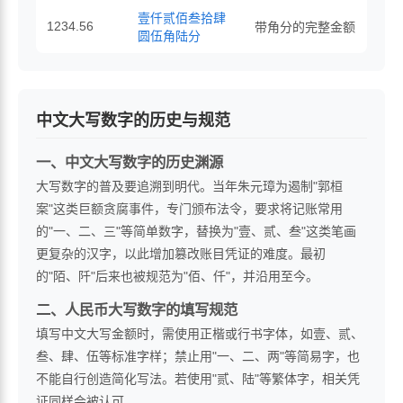
壹仟贰佰叁拾肆
1234.56
带角分的完整金额
圆伍角陆分
中文大写数字的历史与规范
一、中文大写数字的历史渊源
大写数字的普及要追溯到明代。当年朱元璋为遏制"郭桓
案"这类巨额贪腐事件，专门颁布法令，要求将记账常用
的"一、二、三"等简单数字，替换为"壹、贰、叁"这类笔画
更复杂的汉字，以此增加篡改账目凭证的难度。最初
的"陌、阡"后来也被规范为"佰、仟"，并沿用至今。
二、人民币大写数字的填写规范
填写中文大写金额时，需使用正楷或行书字体，如壹、贰、
叁、肆、伍等标准字样；禁止用"一、二、两"等简易字，也
不能自行创造简化写法。若使用"贰、陆"等繁体字，相关凭
证同样会被认可。