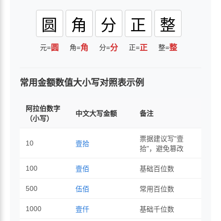
圆
角
分
正
整
元=
圆
角=
角
分=
分
正=
正
整=
整
常用金额数值大小写对照表示例
阿拉伯数字
中文大写金额
备注
（小写）
票据建议写"壹
10
壹拾
拾"，避免篡改
100
壹佰
基础百位数
500
伍佰
常用百位数
1000
壹仟
基础千位数