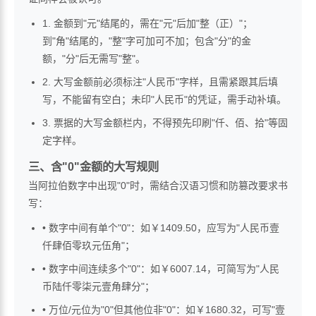
1. 金额到"元"结尾的，需在"元"后加"整（正）"；
到"角"结尾的，"整"字可加可不加；包含"分"的金
额，"分"后无需写"整"。
2. 大写金额前必须标注"人民币"字样，且需紧跟其后填
写，不能留有空白；未印"人民币"的凭证，需手动补填。
3. 票据的大写金额栏内，不得预先印刷"仟、佰、拾"等固
定字样。
三、含"0"金额的大写规则
当阿拉伯数字中出现"0"时，需结合汉语习惯和防篡改要求书
写：
• 数字中间有单个"0"：如￥1409.50，应写为"人民币壹
仟肆佰零玖元伍角"；
• 数字中间连续多个"0"：如￥6007.14，可简写为"人民
币陆仟零柒元壹角肆分"；
• 万位/元位为"0"但其他位非"0"：如￥1680.32，可写"壹