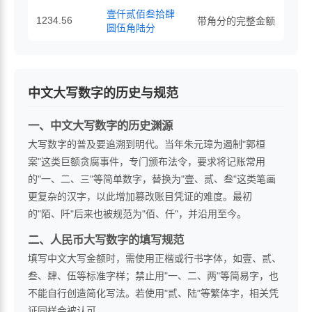
壹仟贰佰叁拾肆
1234.56
带角分的完整金额
圆伍角陆分
中文大写数字的历史与规范
一、中文大写数字的历史渊源
大写数字的普及要追溯到明代。当年朱元璋为遏制"郭桓
案"这类巨额贪腐事件，专门颁布法令，要求将记账常用
的"一、二、三"等简单数字，替换为"壹、贰、叁"这类笔画
更复杂的汉字，以此增加篡改账目凭证的难度。最初
的"陌、阡"后来也被规范为"佰、仟"，并沿用至今。
二、人民币大写数字的填写规范
填写中文大写金额时，需使用正楷或行书字体，如壹、贰、
叁、肆、伍等标准字样；禁止用"一、二、两"等简易字，也
不能自行创造简化写法。若使用"贰、陆"等繁体字，相关凭
证同样会被认可。