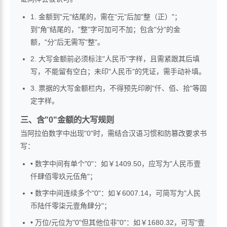
1. 金额到"元"结尾的，需在"元"后加"整（正）"；
到"角"结尾的，"整"字可加可不加；包含"分"的金
额，"分"后无需写"整"。
2. 大写金额前必须标注"人民币"字样，且需紧跟其后填
写，不能留有空白；未印"人民币"的凭证，需手动补填。
3. 票据的大写金额栏内，不得预先印刷"仟、佰、拾"等固
定字样。
三、含"0"金额的大写规则
当阿拉伯数字中出现"0"时，需结合汉语习惯和防篡改要求书
写：
• 数字中间有单个"0"：如￥1409.50，应写为"人民币壹
仟肆佰零玖元伍角"；
• 数字中间连续多个"0"：如￥6007.14，可简写为"人民
币陆仟零柒元壹角肆分"；
• 万位/元位为"0"但其他位非"0"：如￥1680.32，可写"壹