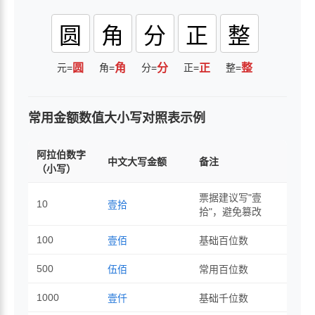
圆
角
分
正
整
元=
圆
角=
角
分=
分
正=
正
整=
整
常用金额数值大小写对照表示例
阿拉伯数字
中文大写金额
备注
（小写）
票据建议写"壹
10
壹拾
拾"，避免篡改
100
壹佰
基础百位数
500
伍佰
常用百位数
1000
壹仟
基础千位数