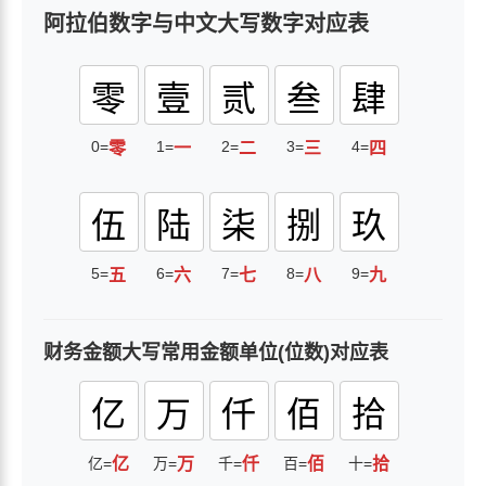
阿拉伯数字与中文大写数字对应表
零
壹
贰
叁
肆
0=
1=
2=
3=
4=
零
一
二
三
四
伍
陆
柒
捌
玖
5=
6=
7=
8=
9=
五
六
七
八
九
财务金额大写常用金额单位(位数)对应表
亿
万
仟
佰
拾
亿=
亿
万=
万
千=
仟
百=
佰
十=
拾