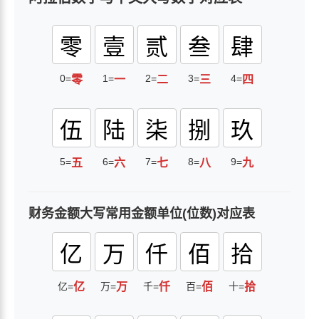
零
壹
贰
叁
肆
0=
1=
2=
3=
4=
零
一
二
三
四
伍
陆
柒
捌
玖
5=
6=
7=
8=
9=
五
六
七
八
九
财务金额大写常用金额单位(位数)对应表
亿
万
仟
佰
拾
亿=
亿
万=
万
千=
仟
百=
佰
十=
拾