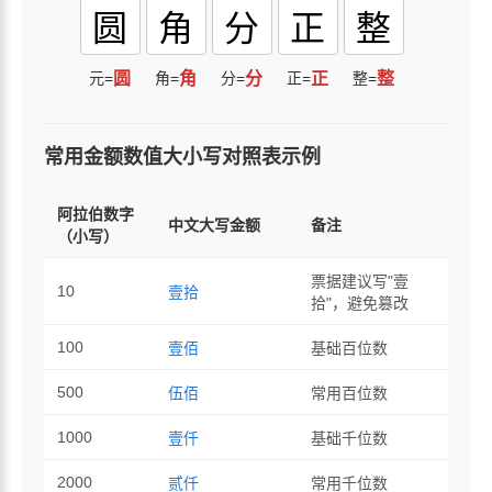
圆
角
分
正
整
元=
圆
角=
角
分=
分
正=
正
整=
整
常用金额数值大小写对照表示例
阿拉伯数字
中文大写金额
备注
（小写）
票据建议写"壹
10
壹拾
拾"，避免篡改
100
壹佰
基础百位数
500
伍佰
常用百位数
1000
壹仟
基础千位数
2000
贰仟
常用千位数