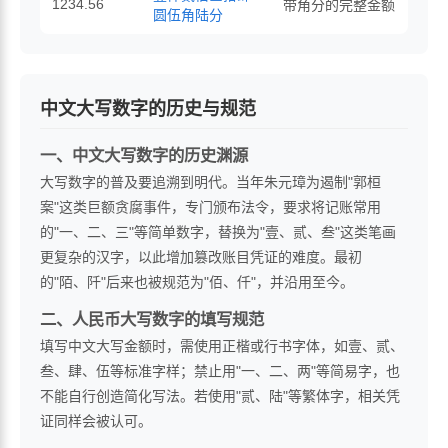
1234.56
带角分的完整金额
圆伍角陆分
中文大写数字的历史与规范
一、中文大写数字的历史渊源
大写数字的普及要追溯到明代。当年朱元璋为遏制"郭桓
案"这类巨额贪腐事件，专门颁布法令，要求将记账常用
的"一、二、三"等简单数字，替换为"壹、贰、叁"这类笔画
更复杂的汉字，以此增加篡改账目凭证的难度。最初
的"陌、阡"后来也被规范为"佰、仟"，并沿用至今。
二、人民币大写数字的填写规范
填写中文大写金额时，需使用正楷或行书字体，如壹、贰、
叁、肆、伍等标准字样；禁止用"一、二、两"等简易字，也
不能自行创造简化写法。若使用"贰、陆"等繁体字，相关凭
证同样会被认可。