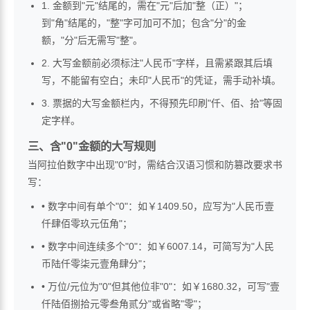
1. 金额到"元"结尾的，需在"元"后加"整（正）"；
到"角"结尾的，"整"字可加可不加；包含"分"的金
额，"分"后无需写"整"。
2. 大写金额前必须标注"人民币"字样，且需紧跟其后填
写，不能留有空白；未印"人民币"的凭证，需手动补填。
3. 票据的大写金额栏内，不得预先印刷"仟、佰、拾"等固
定字样。
三、含"0"金额的大写规则
当阿拉伯数字中出现"0"时，需结合汉语习惯和防篡改要求书
写：
• 数字中间有单个"0"：如￥1409.50，应写为"人民币壹
仟肆佰零玖元伍角"；
• 数字中间连续多个"0"：如￥6007.14，可简写为"人民
币陆仟零柒元壹角肆分"；
• 万位/元位为"0"但其他位非"0"：如￥1680.32，可写"壹
仟陆佰捌拾元零叁角贰分"或省略"零"；