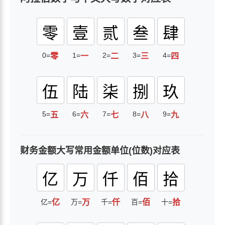
零
壹
贰
叁
肆
0=
1=
2=
3=
4=
零
一
二
三
四
伍
陆
柒
捌
玖
5=
6=
7=
8=
9=
五
六
七
八
九
财务金额大写常用金额单位(位数)对应表
亿
万
仟
佰
拾
亿=
亿
万=
万
千=
仟
百=
佰
十=
拾