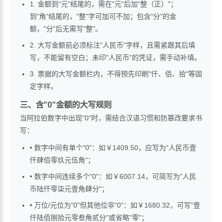
1. 金额到"元"结尾的，需在"元"后加"整（正）"；
到"角"结尾的，"整"字可加可不加；包含"分"的金
额，"分"后无需写"整"。
2. 大写金额前必须标注"人民币"字样，且需紧跟其后填
写，不能留有空白；未印"人民币"的凭证，需手动补填。
3. 票据的大写金额栏内，不得预先印刷"仟、佰、拾"等固
定字样。
三、含"0"金额的大写规则
当阿拉伯数字中出现"0"时，需结合汉语习惯和防篡改要求书
写：
• 数字中间有单个"0"：如￥1409.50，应写为"人民币壹
仟肆佰零玖元伍角"；
• 数字中间连续多个"0"：如￥6007.14，可简写为"人民
币陆仟零柒元壹角肆分"；
• 万位/元位为"0"但其他位非"0"：如￥1680.32，可写"壹
仟陆佰捌拾元零叁角贰分"或省略"零"；