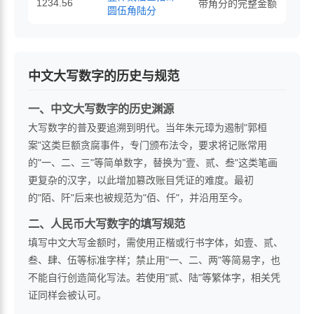
1234.56
带角分的完整金额
圆伍角陆分
中文大写数字的历史与规范
一、中文大写数字的历史渊源
大写数字的普及要追溯到明代。当年朱元璋为遏制"郭桓
案"这类巨额贪腐事件，专门颁布法令，要求将记账常用
的"一、二、三"等简单数字，替换为"壹、贰、叁"这类笔画
更复杂的汉字，以此增加篡改账目凭证的难度。最初
的"陌、阡"后来也被规范为"佰、仟"，并沿用至今。
二、人民币大写数字的填写规范
填写中文大写金额时，需使用正楷或行书字体，如壹、贰、
叁、肆、伍等标准字样；禁止用"一、二、两"等简易字，也
不能自行创造简化写法。若使用"贰、陆"等繁体字，相关凭
证同样会被认可。