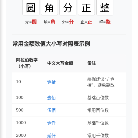
圆
角
分
正
整
元=
圆
角=
角
分=
分
正=
正
整=
整
常用金额数值大小写对照表示例
阿拉伯数字
中文大写金额
备注
（小写）
票据建议写"壹
10
壹拾
拾"，避免篡改
100
壹佰
基础百位数
500
伍佰
常用百位数
1000
壹仟
基础千位数
2000
贰仟
常用千位数