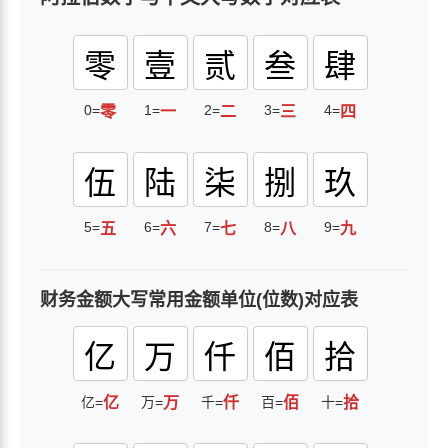
零
壹
贰
叁
肆
0=
1=
2=
3=
4=
零
一
二
三
四
伍
陆
柒
捌
玖
5=
6=
7=
8=
9=
五
六
七
八
九
财务金额大写常用金额单位(位数)对应表
亿
万
仟
佰
拾
亿=
亿
万=
万
千=
仟
百=
佰
十=
拾