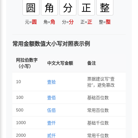
圆
角
分
正
整
元=
圆
角=
角
分=
分
正=
正
整=
整
常用金额数值大小写对照表示例
阿拉伯数字
中文大写金额
备注
（小写）
票据建议写"壹
10
壹拾
拾"，避免篡改
100
壹佰
基础百位数
500
伍佰
常用百位数
1000
壹仟
基础千位数
2000
贰仟
常用千位数