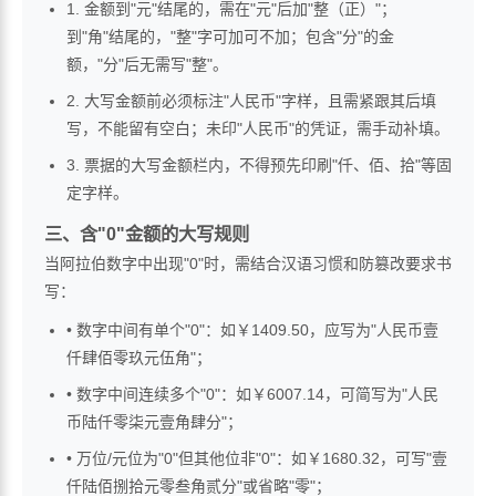
1. 金额到"元"结尾的，需在"元"后加"整（正）"；
到"角"结尾的，"整"字可加可不加；包含"分"的金
额，"分"后无需写"整"。
2. 大写金额前必须标注"人民币"字样，且需紧跟其后填
写，不能留有空白；未印"人民币"的凭证，需手动补填。
3. 票据的大写金额栏内，不得预先印刷"仟、佰、拾"等固
定字样。
三、含"0"金额的大写规则
当阿拉伯数字中出现"0"时，需结合汉语习惯和防篡改要求书
写：
• 数字中间有单个"0"：如￥1409.50，应写为"人民币壹
仟肆佰零玖元伍角"；
• 数字中间连续多个"0"：如￥6007.14，可简写为"人民
币陆仟零柒元壹角肆分"；
• 万位/元位为"0"但其他位非"0"：如￥1680.32，可写"壹
仟陆佰捌拾元零叁角贰分"或省略"零"；