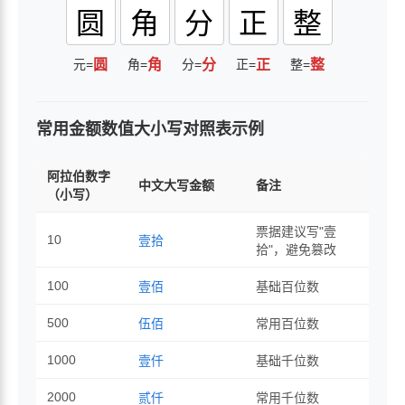
圆
角
分
正
整
元=
圆
角=
角
分=
分
正=
正
整=
整
常用金额数值大小写对照表示例
阿拉伯数字
中文大写金额
备注
（小写）
票据建议写"壹
10
壹拾
拾"，避免篡改
100
壹佰
基础百位数
500
伍佰
常用百位数
1000
壹仟
基础千位数
2000
贰仟
常用千位数