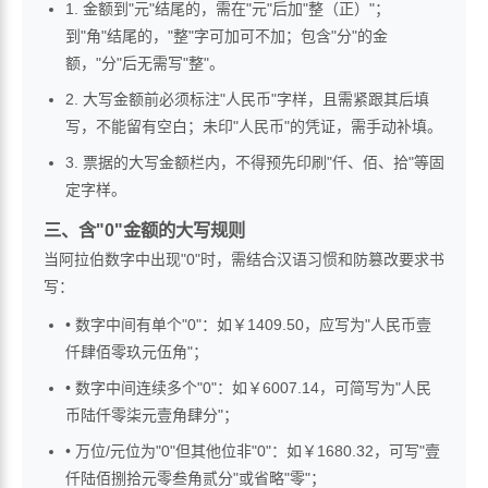
1. 金额到"元"结尾的，需在"元"后加"整（正）"；
到"角"结尾的，"整"字可加可不加；包含"分"的金
额，"分"后无需写"整"。
2. 大写金额前必须标注"人民币"字样，且需紧跟其后填
写，不能留有空白；未印"人民币"的凭证，需手动补填。
3. 票据的大写金额栏内，不得预先印刷"仟、佰、拾"等固
定字样。
三、含"0"金额的大写规则
当阿拉伯数字中出现"0"时，需结合汉语习惯和防篡改要求书
写：
• 数字中间有单个"0"：如￥1409.50，应写为"人民币壹
仟肆佰零玖元伍角"；
• 数字中间连续多个"0"：如￥6007.14，可简写为"人民
币陆仟零柒元壹角肆分"；
• 万位/元位为"0"但其他位非"0"：如￥1680.32，可写"壹
仟陆佰捌拾元零叁角贰分"或省略"零"；