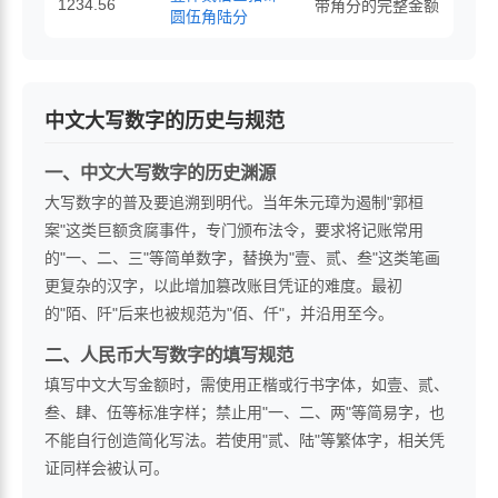
1234.56
带角分的完整金额
圆伍角陆分
中文大写数字的历史与规范
一、中文大写数字的历史渊源
大写数字的普及要追溯到明代。当年朱元璋为遏制"郭桓
案"这类巨额贪腐事件，专门颁布法令，要求将记账常用
的"一、二、三"等简单数字，替换为"壹、贰、叁"这类笔画
更复杂的汉字，以此增加篡改账目凭证的难度。最初
的"陌、阡"后来也被规范为"佰、仟"，并沿用至今。
二、人民币大写数字的填写规范
填写中文大写金额时，需使用正楷或行书字体，如壹、贰、
叁、肆、伍等标准字样；禁止用"一、二、两"等简易字，也
不能自行创造简化写法。若使用"贰、陆"等繁体字，相关凭
证同样会被认可。