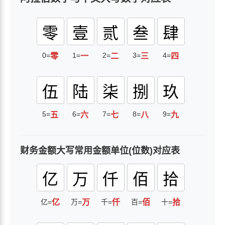
零
壹
贰
叁
肆
0=
1=
2=
3=
4=
零
一
二
三
四
伍
陆
柒
捌
玖
5=
6=
7=
8=
9=
五
六
七
八
九
财务金额大写常用金额单位(位数)对应表
亿
万
仟
佰
拾
亿=
亿
万=
万
千=
仟
百=
佰
十=
拾