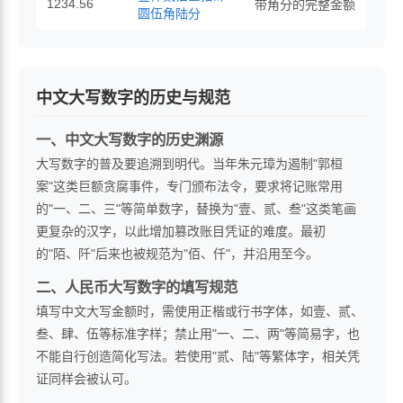
1234.56
带角分的完整金额
圆伍角陆分
中文大写数字的历史与规范
一、中文大写数字的历史渊源
大写数字的普及要追溯到明代。当年朱元璋为遏制"郭桓
案"这类巨额贪腐事件，专门颁布法令，要求将记账常用
的"一、二、三"等简单数字，替换为"壹、贰、叁"这类笔画
更复杂的汉字，以此增加篡改账目凭证的难度。最初
的"陌、阡"后来也被规范为"佰、仟"，并沿用至今。
二、人民币大写数字的填写规范
填写中文大写金额时，需使用正楷或行书字体，如壹、贰、
叁、肆、伍等标准字样；禁止用"一、二、两"等简易字，也
不能自行创造简化写法。若使用"贰、陆"等繁体字，相关凭
证同样会被认可。