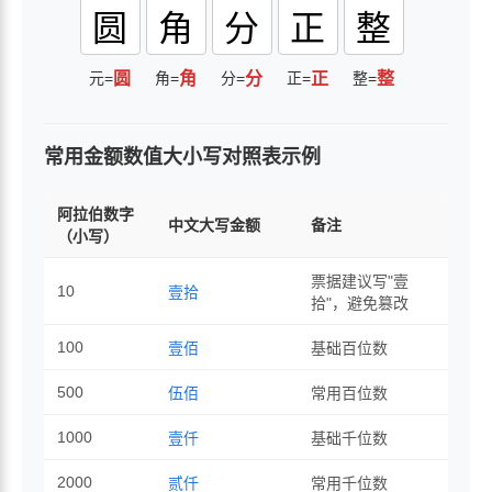
圆
角
分
正
整
元=
圆
角=
角
分=
分
正=
正
整=
整
常用金额数值大小写对照表示例
阿拉伯数字
中文大写金额
备注
（小写）
票据建议写"壹
10
壹拾
拾"，避免篡改
100
壹佰
基础百位数
500
伍佰
常用百位数
1000
壹仟
基础千位数
2000
贰仟
常用千位数