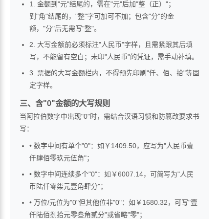
1. 金额到"元"结尾的，需在"元"后加"整（正）"；
到"角"结尾的，"整"字可加可不加；包含"分"的金
额，"分"后无需写"整"。
2. 大写金额前必须标注"人民币"字样，且需紧跟其后填
写，不能留有空白；未印"人民币"的凭证，需手动补填。
3. 票据的大写金额栏内，不得预先印刷"仟、佰、拾"等固
定字样。
三、含"0"金额的大写规则
当阿拉伯数字中出现"0"时，需结合汉语习惯和防篡改要求书
写：
• 数字中间有单个"0"：如￥1409.50，应写为"人民币壹
仟肆佰零玖元伍角"；
• 数字中间连续多个"0"：如￥6007.14，可简写为"人民
币陆仟零柒元壹角肆分"；
• 万位/元位为"0"但其他位非"0"：如￥1680.32，可写"壹
仟陆佰捌拾元零叁角贰分"或省略"零"；