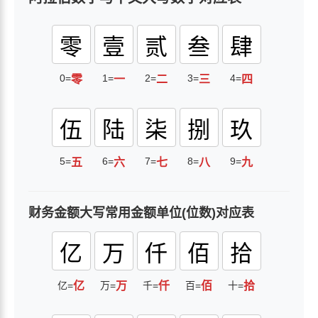
零
壹
贰
叁
肆
0=
1=
2=
3=
4=
零
一
二
三
四
伍
陆
柒
捌
玖
5=
6=
7=
8=
9=
五
六
七
八
九
财务金额大写常用金额单位(位数)对应表
亿
万
仟
佰
拾
亿=
亿
万=
万
千=
仟
百=
佰
十=
拾