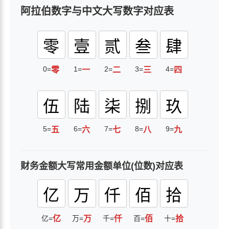
阿拉伯数字与中文大写数字对应表
零
壹
贰
叁
肆
0=
1=
2=
3=
4=
零
一
二
三
四
伍
陆
柒
捌
玖
5=
6=
7=
8=
9=
五
六
七
八
九
财务金额大写常用金额单位(位数)对应表
亿
万
仟
佰
拾
亿=
亿
万=
万
千=
仟
百=
佰
十=
拾