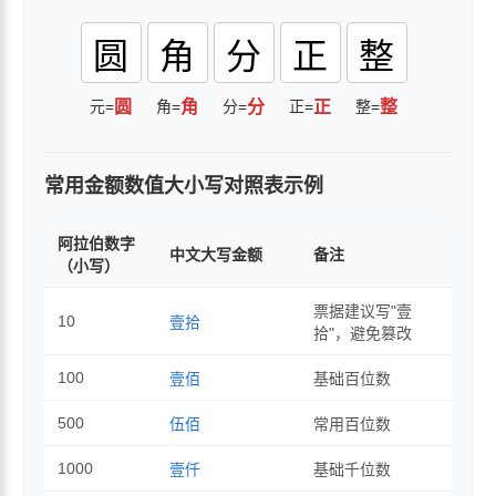
圆
角
分
正
整
元=
圆
角=
角
分=
分
正=
正
整=
整
常用金额数值大小写对照表示例
阿拉伯数字
中文大写金额
备注
（小写）
票据建议写"壹
10
壹拾
拾"，避免篡改
100
壹佰
基础百位数
500
伍佰
常用百位数
1000
壹仟
基础千位数