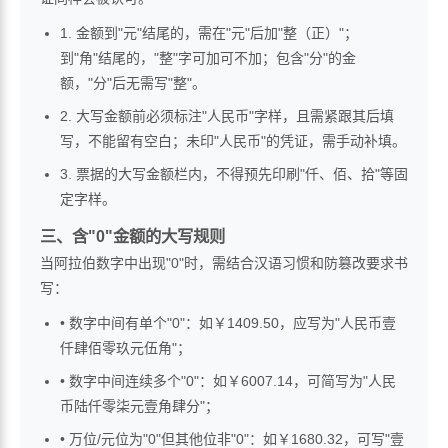
1. 金额到"元"结尾的，需在"元"后加"整（正）"；
到"角"结尾的，"整"字可加可不加；包含"分"的金
额，"分"后无需写"整"。
2. 大写金额前必须标注"人民币"字样，且需紧跟其后填
写，不能留有空白；未印"人民币"的凭证，需手动补填。
3. 票据的大写金额栏内，不得预先印刷"仟、佰、拾"等固
定字样。
三、含"0"金额的大写规则
当阿拉伯数字中出现"0"时，需结合汉语习惯和防篡改要求书
写：
• 数字中间有单个"0"：如￥1409.50，应写为"人民币壹
仟肆佰零玖元伍角"；
• 数字中间连续多个"0"：如￥6007.14，可简写为"人民
币陆仟零柒元壹角肆分"；
• 万位/元位为"0"但其他位非"0"：如￥1680.32，可写"壹