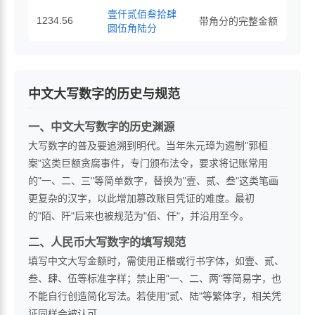
壹仟贰佰叁拾肆
1234.56
带角分的完整金额
圆伍角陆分
中文大写数字的历史与规范
一、中文大写数字的历史渊源
大写数字的普及要追溯到明代。当年朱元璋为遏制"郭桓
案"这类巨额贪腐事件，专门颁布法令，要求将记账常用
的"一、二、三"等简单数字，替换为"壹、贰、叁"这类笔画
更复杂的汉字，以此增加篡改账目凭证的难度。最初
的"陌、阡"后来也被规范为"佰、仟"，并沿用至今。
二、人民币大写数字的填写规范
填写中文大写金额时，需使用正楷或行书字体，如壹、贰、
叁、肆、伍等标准字样；禁止用"一、二、两"等简易字，也
不能自行创造简化写法。若使用"贰、陆"等繁体字，相关凭
证同样会被认可。