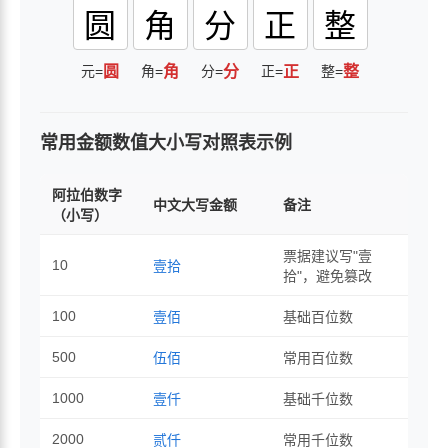
圆
角
分
正
整
元=
圆
角=
角
分=
分
正=
正
整=
整
常用金额数值大小写对照表示例
阿拉伯数字
中文大写金额
备注
（小写）
票据建议写"壹
10
壹拾
拾"，避免篡改
100
壹佰
基础百位数
500
伍佰
常用百位数
1000
壹仟
基础千位数
2000
贰仟
常用千位数