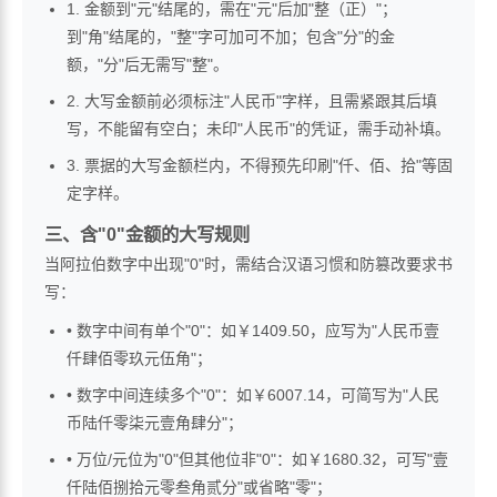
1. 金额到"元"结尾的，需在"元"后加"整（正）"；
到"角"结尾的，"整"字可加可不加；包含"分"的金
额，"分"后无需写"整"。
2. 大写金额前必须标注"人民币"字样，且需紧跟其后填
写，不能留有空白；未印"人民币"的凭证，需手动补填。
3. 票据的大写金额栏内，不得预先印刷"仟、佰、拾"等固
定字样。
三、含"0"金额的大写规则
当阿拉伯数字中出现"0"时，需结合汉语习惯和防篡改要求书
写：
• 数字中间有单个"0"：如￥1409.50，应写为"人民币壹
仟肆佰零玖元伍角"；
• 数字中间连续多个"0"：如￥6007.14，可简写为"人民
币陆仟零柒元壹角肆分"；
• 万位/元位为"0"但其他位非"0"：如￥1680.32，可写"壹
仟陆佰捌拾元零叁角贰分"或省略"零"；