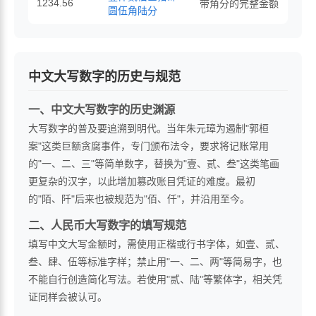
1234.56
带角分的完整金额
圆伍角陆分
中文大写数字的历史与规范
一、中文大写数字的历史渊源
大写数字的普及要追溯到明代。当年朱元璋为遏制"郭桓
案"这类巨额贪腐事件，专门颁布法令，要求将记账常用
的"一、二、三"等简单数字，替换为"壹、贰、叁"这类笔画
更复杂的汉字，以此增加篡改账目凭证的难度。最初
的"陌、阡"后来也被规范为"佰、仟"，并沿用至今。
二、人民币大写数字的填写规范
填写中文大写金额时，需使用正楷或行书字体，如壹、贰、
叁、肆、伍等标准字样；禁止用"一、二、两"等简易字，也
不能自行创造简化写法。若使用"贰、陆"等繁体字，相关凭
证同样会被认可。