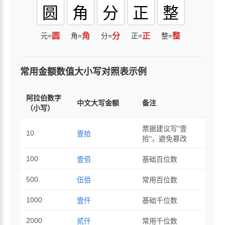
圆
角
分
正
整
元=
圆
角=
角
分=
分
正=
正
整=
整
常用金额数值大小写对照表示例
阿拉伯数字
中文大写金额
备注
（小写）
票据建议写"壹
10
壹拾
拾"，避免篡改
100
壹佰
基础百位数
500
伍佰
常用百位数
1000
壹仟
基础千位数
2000
贰仟
常用千位数