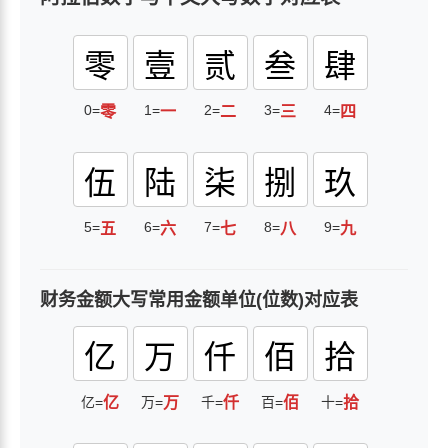
零
壹
贰
叁
肆
0=
1=
2=
3=
4=
零
一
二
三
四
伍
陆
柒
捌
玖
5=
6=
7=
8=
9=
五
六
七
八
九
财务金额大写常用金额单位(位数)对应表
亿
万
仟
佰
拾
亿=
亿
万=
万
千=
仟
百=
佰
十=
拾